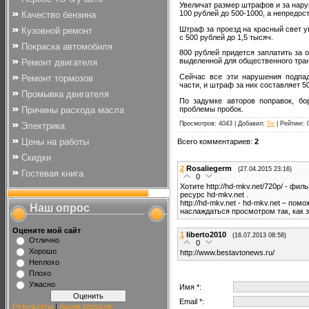
Увеличат размер штрафов и за нару
100 рублей до 500-1000, а непредос
Качество бензина
Штраф за проезд на красный свет у
Кузовной ремонт
с 500 рублей до 1,5 тысяч.
Покраска автомобиля
800 рублей придется заплатить за о
выделенной для общественного тра
Ремонт двигателя
Сейчас все эти нарушения подпа
Ремонт тормозов
части, и штраф за них составляет 5
Промывка двигателя
По задумке авторов поправок, б
проблемы пробок.
Причины расхода масла
Просмотров
: 4043 |
Добавил
:
Ss
|
Рейтинг
:
Электрика
Цены на работы
Всего комментариев
:
2
Скидки
2
Rosaliegerm
(27.04.2015 23:16)
Гостевая книга
0
Хотите http://hd-mkv.net/720p/ - ф
ресурс hd-mkv.net .
http://hd-mkv.net - hd-mkv.net – по
Наш опрос
наслаждаться просмотром так, как
Оцените мой сайт
1
liberto2010
(16.07.2013 08:58)
Отлично
0
Хорошо
http://www.bestavtonews.ru/
Неплохо
Плохо
Ужасно
Имя *:
Email *:
Результаты
|
Архив опросов