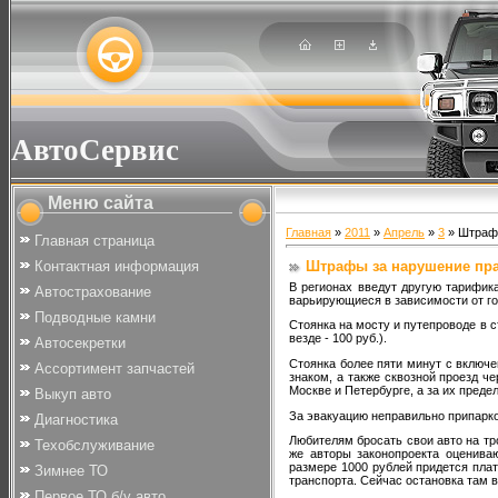
АвтоСервис
Меню сайта
Главная
»
2011
»
Апрель
»
3
» Штрафы
Главная страница
Штрафы за нарушение пр
Контактная информация
В регионах введут другую тарифик
Автострахование
варьирующиеся в зависимости от го
Подводные камни
Стоянка на мосту и путепроводе в ст
везде - 100 руб.).
Автосекретки
Стоянка более пяти минут с включ
Ассортимент запчастей
знаком, а также сквозной проезд ч
Москве и Петербурге, а за их предел
Выкуп авто
За эвакуацию неправильно припарко
Диагностика
Любителям бросать свои авто на тр
Техобслуживание
же авторы законопроекта оценива
размере 1000 рублей придется плат
Зимнее ТО
транспорта. Сейчас остановка там 
Первое ТО б/у авто