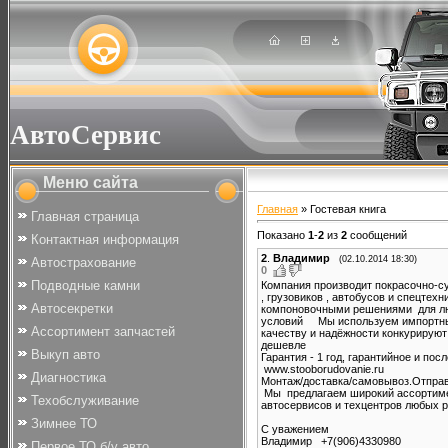
АвтоСервис
Меню сайта
Главная
»
Гостевая книга
Главная страница
Показано
1
-
2
из
2
сообщений
Контактная информация
2
.
Владимир
(02.10.2014 18:30)
Автострахование
0
Подводные камни
Компания производит покрасочно-с
, грузовиков , автобусов и спецте
Автосекретки
компоновочными решениями для л
условий Мы используем импортны
Ассортимент запчастей
качеству и надёжности конкурируют
дешевле
Выкуп авто
Гарантия - 1 год, гарантийное и по
www.stooborudovanie.ru
Диагностика
Монтаж/доставка/самовывоз.Отправ
Мы предлагаем широкий ассортиме
Техобслуживание
автосервисов и техцентров любых 
Зимнее ТО
С уважением
Владимир +7(906)4330980
Первое ТО б/у авто