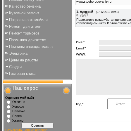
www.stooborudovanie.ru
Качество бензина
1
.
Алексей
(27.12.2013 08:51)
Кузовной ремонт
0
Покраска автомобиля
Подскажите пожалуйста принцип ра
стеклоподъемника? В этой схеме че
Ремонт двигателя
Ремонт тормозов
Промывка двигателя
Имя *:
Причины расхода масла
Email *:
Электрика
WWW:
Цены на работы
Скидки
Гостевая книга
Наш опрос
Оцените мой сайт
Отлично
Код *:
Хорошо
Неплохо
Плохо
Ужасно
Результаты
|
Архив опросов