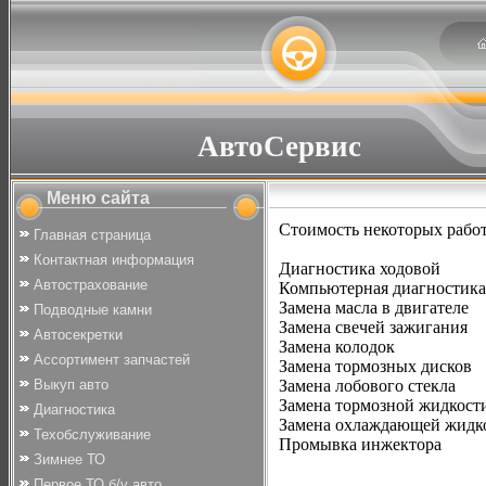
АвтоСервис
Меню сайта
Стоимость некоторых работ
Главная страница
Контактная информация
Диагностика ходо
Автострахование
Компьютерная диагно
Замена масла в двиг
Подводные камни
Замена свечей зажиг
Автосекретки
Замена колодо
Ассортимент запчастей
Замена тормозных ди
Выкуп авто
Замена лобового ст
Замена тормозной жид
Диагностика
Замена охлаждающей жи
Техобслуживание
Промывка инжект
Зимнее ТО
Первое ТО б/у авто