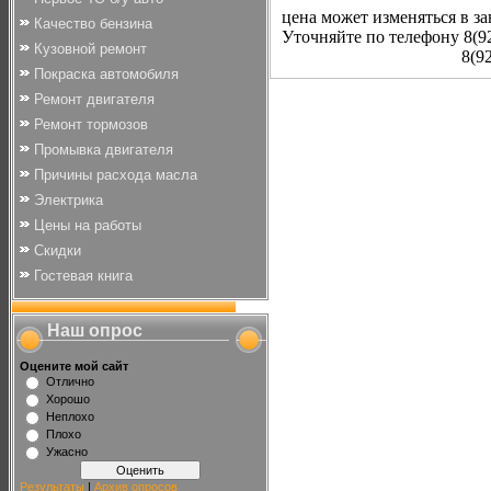
цена может изменяться в з
Качество бензина
Уточняйте по телефону 8(9
Кузовной ремонт
8(926)569-
Покраска автомобиля
Ремонт двигателя
Ремонт тормозов
Промывка двигателя
Причины расхода масла
Электрика
Цены на работы
Скидки
Гостевая книга
Наш опрос
Оцените мой сайт
Отлично
Хорошо
Неплохо
Плохо
Ужасно
Результаты
|
Архив опросов