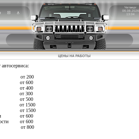
Четверг
06.08.2026
13:04
ЦЕНЫ НА РАБОТЫ
 автосервиса:
вой от 200
стика от 600
ателе от 400
ания от 300
к от 500
сков от 1500
екла от 1500
кости от 600
дкости от 600
ора от 800